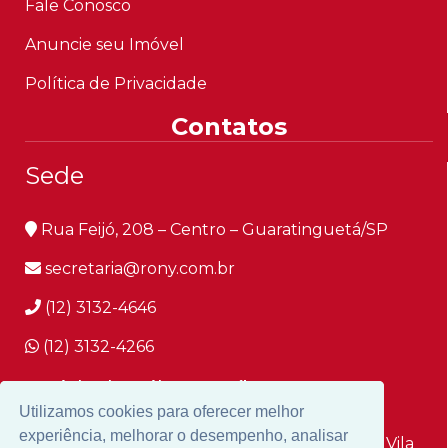
Fale Conosco
Anuncie seu Imóvel
Política de Privacidade
Contatos
Sede
Rua Feijó, 208 – Centro – Guaratinguetá/SP
secretaria@rony.com.br
(12) 3132-4646
(12) 3132-4266
Unidade Vila Paraíba
Utilizamos cookies para oferecer melhor
Utilizamos cookies para oferecer melhor
experiência, melhorar o desempenho, analisar
experiência, melhorar o desempenho, analisar
Avenida Doutor Carlos Rebello Junior, 117 - Vila